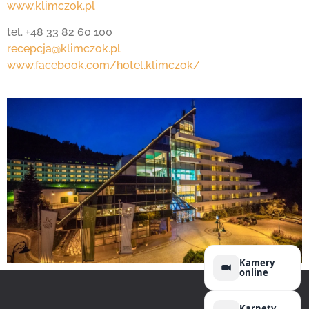
www.klimczok.pl
tel. +48 33 82 60 100
recepcja@klimczok.pl
www.facebook.com/hotel.klimczok/
Kamery
online
Karnety